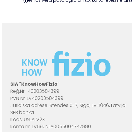
(ņemot vērā patoloģiju un to, kā tā ietekmē ārst
SIA "KnowHowFizio"
Reģ.Nr. 40203584399
PVN Nr. LV40203584399
Juridiskā adrese: Stendes 5-7, Rīga, LV-1046, Latvija
SEB banka
Kods: UNLALV2X
Konta nr: LV69UNLA0055004747880