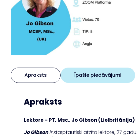
Apraksts
Īpašie piedāvājumi
Apraksts
Lektore – PT, Msc., Jo Gibson (Lielbritānija)
Jo Gibson
ir
s
tarptautiski atzīta lektore, 27 gad