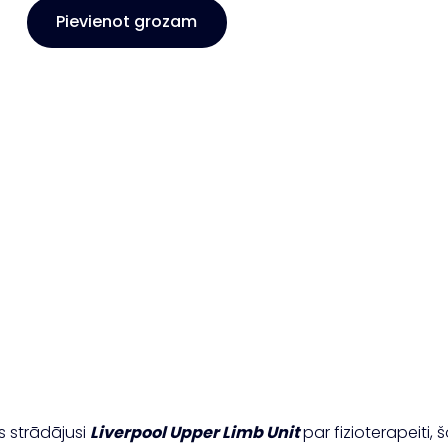
Akūtas
Pievienot grozam
pleca
locītavas
sāpes:
novērtēšana,
diferenciāldiagnostika
un
ārstēšana
daudzums
us strādājusi
Liverpool Upper Limb Unit
par fizioterapeiti,