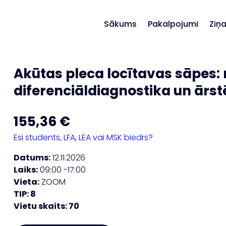
Sākums
Pakalpojumi
Ziņ
Akūtas pleca locītavas sāpes:
diferenciāldiagnostika un ārs
155,36
€
Esi students, LFA, LEA vai MSK biedrs?
Datums:
12.11.2026
Laiks:
09:00 -17:00
Vieta:
ZOOM
TIP: 8
Vietu skaits:
70