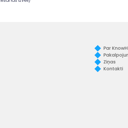
ēšanas izvēli)
Par KnowH
Pakalpoju
Ziņas
Kontakti