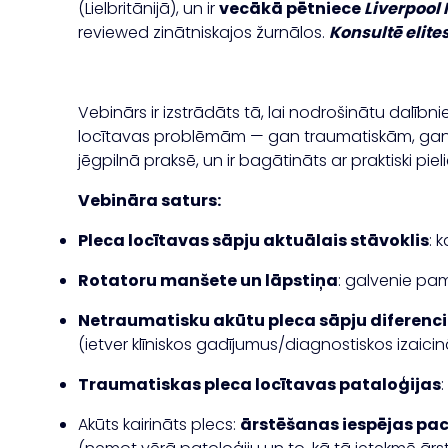
(Lielbritānijā), un ir
vecākā pētniece
Liverpool 
reviewed zinātniskajos žurnālos.
Konsultē elit
Vebinārs ir izstrādāts tā, lai nodrošinātu dalīb
locītavas problēmām — gan traumatiskām, gan net
jēgpilnā praksē, un ir bagātināts ar praktiski piel
Vebināra saturs:
Pleca locītavas sāpju aktuālais stāvoklis
: 
Rotatoru manšete un lāpstiņa
: galvenie pa
Netraumatisku akūtu pleca sāpju diferenc
(ietver klīniskos gadījumus/diagnostiskos izai
Traumatiskas pleca locītavas pataloģijas
Akūts kairināts plecs:
ārstēšanas iespējas pac