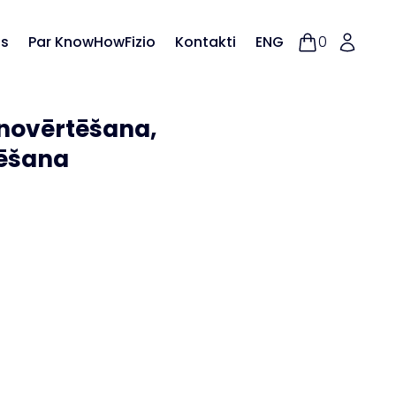
as
Par KnowHowFizio
Kontakti
ENG
0
 novērtēšana,
tēšana