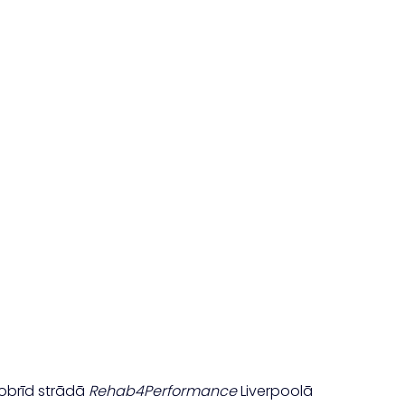
 šobrīd strādā
Rehab4Performance
Liverpoolā