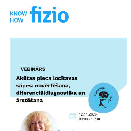
Doties
uz
saturu