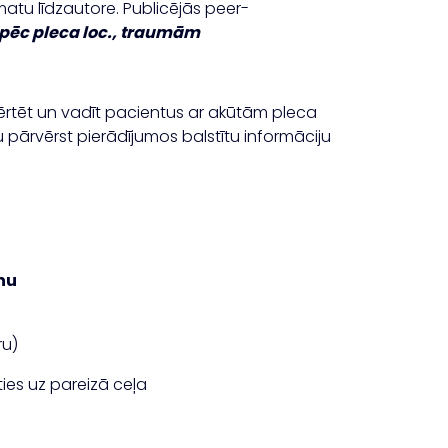
āmatu līdzautore. Publicējās peer-
 pēc pleca loc., traumām
ovērtēt un vadīt pacientus ar akūtām pleca
 pārvērst pierādījumos balstītu informāciju
nu
ru)
ies uz pareizā ceļa