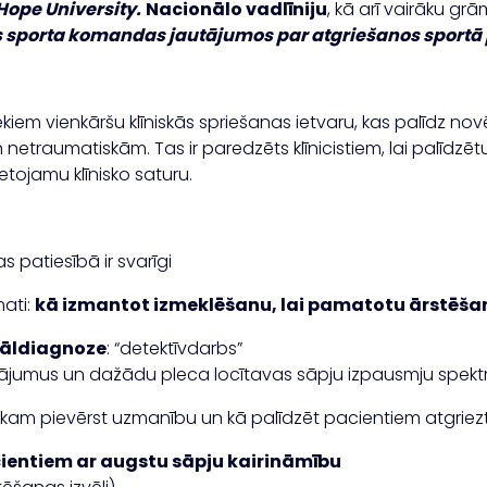
Hope University.
Nacionālo vadlīniju
, kā arī vairāku gr
es sporta komandas jautājumos par atgriešanos sportā
niekiem vienkāršu klīniskās spriešanas ietvaru, kas palīdz n
raumatiskām. Tas ir paredzēts klīnicistiem, lai palīdzētu
ietojamu klīnisko saturu.
kas patiesībā ir svarīgi
mati:
kā izmantot izmeklēšanu, lai pamatotu ārstēša
iāldiagnoze
: “detektīvdarbs”
cinājumus un dažādu pleca locītavas sāpju izpausmju spekt
: kam pievērst uzmanību un kā palīdzēt pacientiem atgriezt
ientiem ar augstu sāpju kairināmību