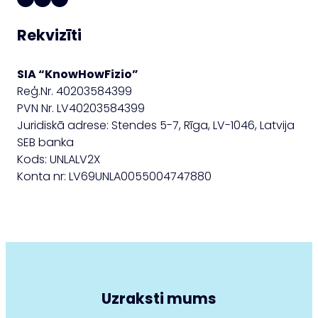
Rekvizīti
SIA “KnowHowFizio”
Reģ.Nr. 40203584399
PVN Nr. LV40203584399
Juridiskā adrese: Stendes 5-7, Rīga, LV-1046, Latvija
SEB banka
Kods: UNLALV2X
Konta nr: LV69UNLA0055004747880
Uzraksti mums