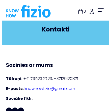
Doties
uz
0
saturu
Kontakti
Sazinies ar mums
Tālruņi:
+41 79523 2723, +37129120871
E-pasts:
knowhowfizio@gmail.com
Sociālie tīkli:
Facebook
LinkedIn
Instagram