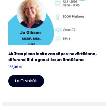
Akūtas pleca locītavas sāpes: novērtēšana,
diferenciāldiagnostika un ārstēšana
155,36
€
Lasīt vairāk