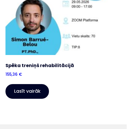
Spēka treniņš rehabilitācijā
155,36
€
Lasīt vairāk