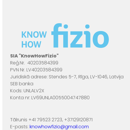
SIA "KnowHowFizio"
Reģ.Nr. 40203584399
PVN Nr. LV40203584399
Juridiskā adrese: Stendes 5-7, Rīga, LV-1046, Latvija
SEB banka
Kods: UNLALV2X
Konta nr: LV69UNLA0055004747880
Tālrunis +41 79523 2723, +37129120871
E-pasts:
knowhowfizio@gmail.com