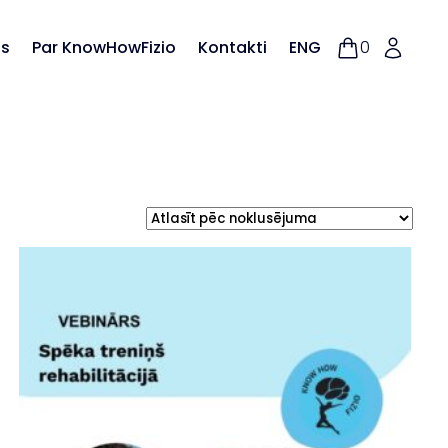
as
Par KnowHowFizio
Kontakti
ENG
0