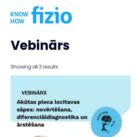
Doties
uz
saturu
Vebinārs
Showing all 3 results