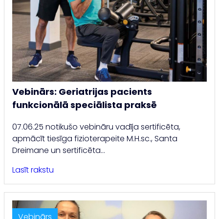
Vebinārs: Geriatrijas pacients
funkcionālā speciālista praksē
07.06.25 notikušo vebināru vadīja sertificēta,
apmācīt tiesīga fizioterapeite M.H.sc., Santa
Dreimane un sertificēta…
Lasīt rakstu
Vebinārs