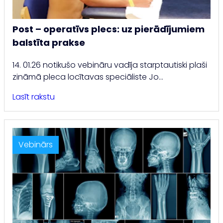
Post – operatīvs plecs: uz pierādījumiem
balstīta prakse
14. 01.26 notikušo vebināru vadīja starptautiski plaši
zināmā pleca locītavas speciāliste Jo…
Lasīt rakstu
Vebinārs