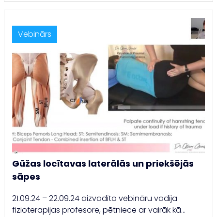
Vebinārs
Gūžas locītavas laterālās un priekšējās
sāpes
21.09.24 – 22.09.24 aizvadīto vebināru vadīja
fizioterapijas profesore, pētniece ar vairāk kā…