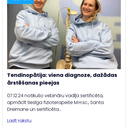
Tendinopātija: viena diagnoze, dažādas
ārstēšanas pieejas
07.12.24 notikušo vebināru vadīja sertificēta,
apmācīt tiesīga fizioterapeite M.H.sc., Santa
Dreimane un sertificēta…
Lasīt rakstu