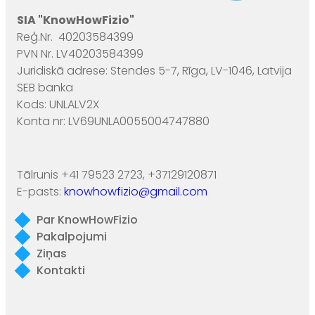
SIA "KnowHowFizio"
Reģ.Nr. 40203584399
PVN Nr. LV40203584399
Juridiskā adrese: Stendes 5-7, Rīga, LV-1046, Latvija
SEB banka
Kods: UNLALV2X
Konta nr: LV69UNLA0055004747880
Tālrunis +41 79523 2723, +37129120871
E-pasts:
knowhowfizio@gmail.com
Par KnowHowFizio
Pakalpojumi
Ziņas
Kontakti