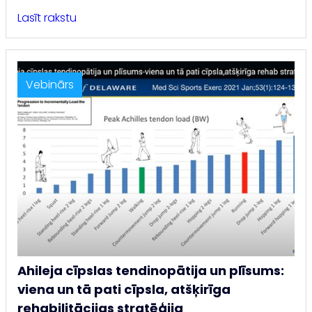
Lasīt rakstu
Vebinārs
Ahileja cīpslas tendinopātija un plīsums:
viena un tā pati cīpsla, atšķirīga
rehabilitācijas stratēģija