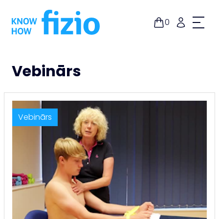
Doties
uz
0
saturu
Vebinārs
Vebinārs