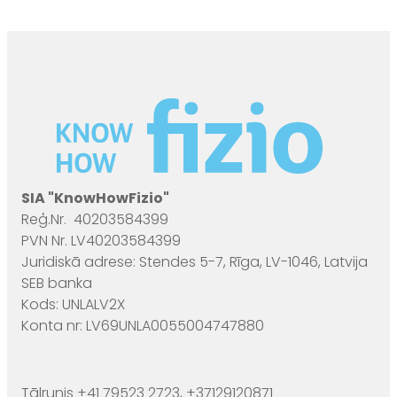
SIA "KnowHowFizio"
Reģ.Nr. 40203584399
PVN Nr. LV40203584399
Juridiskā adrese: Stendes 5-7, Rīga, LV-1046, Latvija
SEB banka
Kods: UNLALV2X
Konta nr: LV69UNLA0055004747880
Tālrunis +41 79523 2723, +37129120871