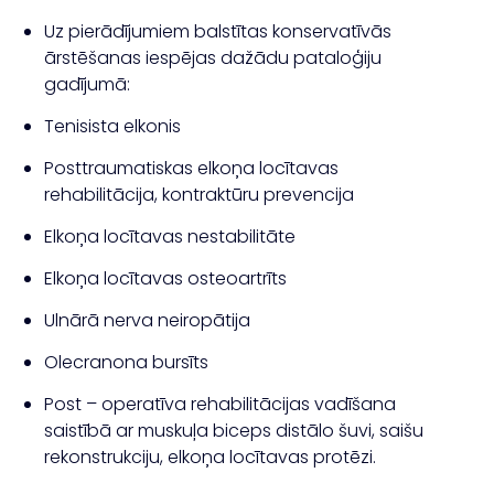
Uz pierādījumiem balstītas konservatīvās
ārstēšanas iespējas dažādu pataloģiju
gadījumā:
Tenisista elkonis
Posttraumatiskas elkoņa locītavas
rehabilitācija, kontraktūru prevencija
Elkoņa locītavas nestabilitāte
Elkoņa locītavas osteoartrīts
Ulnārā nerva neiropātija
Olecranona bursīts
Post – operatīva rehabilitācijas vadīšana
saistībā ar muskuļa biceps distālo šuvi, saišu
rekonstrukciju, elkoņa locītavas protēzi.