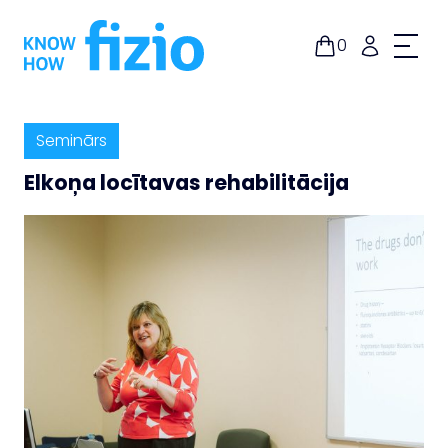
Doties
uz
0
saturu
Seminārs
Elkoņa locītavas rehabilitācija