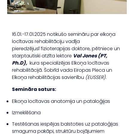
16.01.-17.01.2025 notikušo semināru par elkoņa
locītavas rehabilitāciju vadīja
pieredzējusī fizioterapijas doktore, pētniece un
starptautiski atzīta lektore
Val Jones (PT,
Ph.D),
kura specializējas Elkoņa locītavas
rehabilitācijā. Šobrīd vada Eiropas Pleca un
Elkoņa rehabilitācijas savienību
(EUSSER).
Semināra saturs:
Elkoņa locītavas anatomija un pataloģijas
Izmeklēšana
Testēšanas iespējas balstoties uz pataloģijas
smaguma pakāpi, struktūru bojājumiem